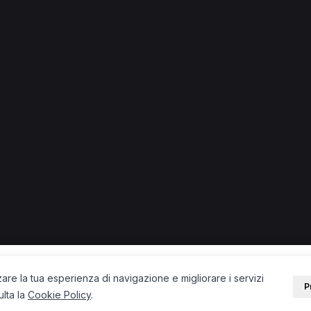
lari a Gorle
PORTALE
SUPPORT
Sei un paziente?
Contatti
Sei un terapista?
Guide
Blog
zare la tua esperienza di navigazione e migliorare i servizi
P
ulta la
Cookie Policy
.