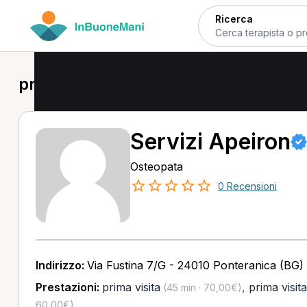
Ricerca
prima visita a Gorle
Servizi Apeiron
Osteopata
0 Recensioni
Indirizzo:
Via Fustina 7/G - 24010 Ponteranica (BG)
Prestazioni:
prima visita
,
prima visit
(45 min · 70,00€)
60,00€)