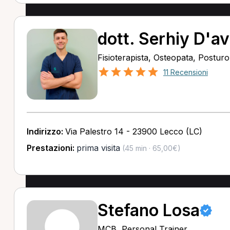
dott. Serhiy D'a
Fisioterapista, Osteopata, Postur
11 Recensioni
Indirizzo:
Via Palestro 14 - 23900 Lecco (LC)
Prestazioni:
prima visita
(45 min · 65,00€)
Stefano Losa
MCB, Personal Trainer