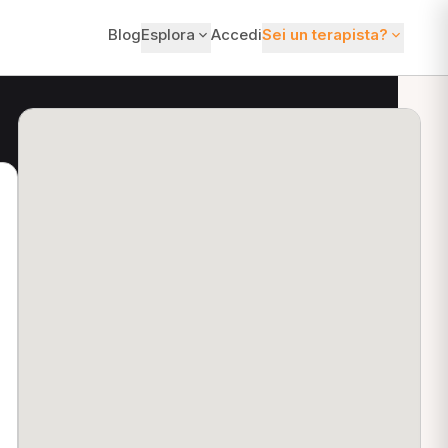
Blog
Esplora
Accedi
Sei un terapista?
ti?