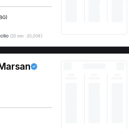
(BG)
cilio
(20 min · 20,00€)
 Marsan