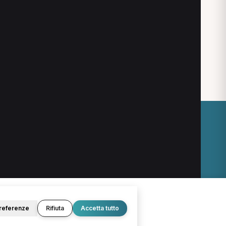
O
LEGALE
Termini e condizioni
Privacy Policy
Cookie Policy
referenze
Rifiuta
Accetta tutto
© 2026 D.Lab S.r.l. — InBuoneMani