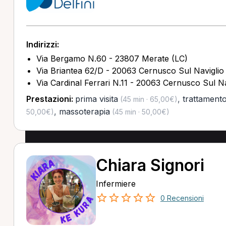
Indirizzi:
Via Bergamo N.60 - 23807 Merate (LC)
Via Briantea 62/D - 20063 Cernusco Sul Naviglio
Via Cardinal Ferrari N.11 - 20063 Cernusco Sul Na
Prestazioni:
prima visita
,
trattament
(45 min · 65,00€)
,
massoterapia
50,00€)
(45 min · 50,00€)
Chiara Signori
Infermiere
0 Recensioni