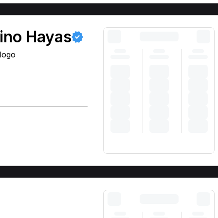
vino Hayas
ologo