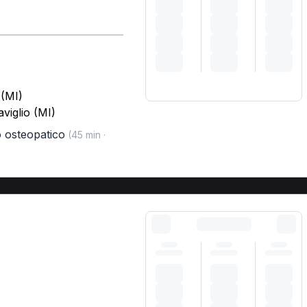
 (MI)
viglio (MI)
o osteopatico
(45 min ·