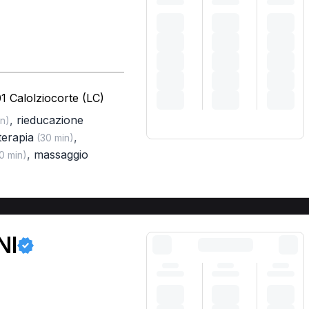
1 Calolziocorte (LC)
,
rieducazione
n)
terapia
,
(30 min)
,
massaggio
0 min)
NI