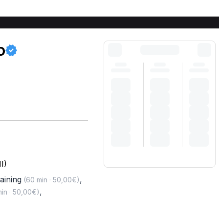
o
I)
aining
,
(60 min · 50,00€)
,
in · 50,00€)