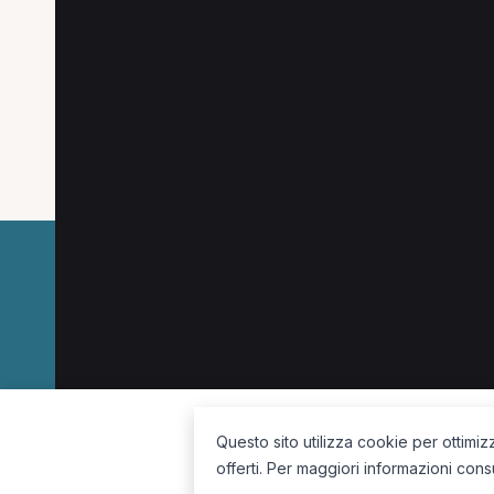
Specializzazioni popo
Le specializzazioni più cercate a Gorle.
Osteopata a Gorle
MCB a Gorle
La piattaforma per trovare il terapista giusto, vicino a te.
Questo sito utilizza cookie per ottimiz
offerti. Per maggiori informazioni cons
Seguici