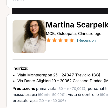
Martina Scarpell
MCB, Osteopata, Chinesiologo
1 Recensioni
Indirizzi:
Viale Montegrappa 25 - 24047 Treviglio (BG)
Via Dante Alighieri 10 - 20062 Cassano D'adda (M
Prestazioni:
prima visita
,
personal tr
(60 min · 70,00€)
massoterapia
,
visita di controllo
(60 min · 50,00€)
(60 m
pressoterapia
(30 min · 30,00€)