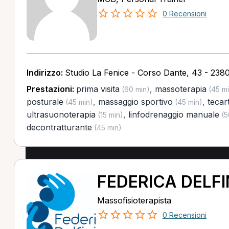
0 Recensioni
Indirizzo:
Studio La Fenice - Corso Dante, 43 - 2380
Prestazioni:
prima visita
,
massoterapia
(60 min)
(45 mi
posturale
,
massaggio sportivo
,
tecar
(45 min)
(45 min)
ultrasuonoterapia
,
linfodrenaggio manuale
(15 min)
(5
decontratturante
(45 min)
FEDERICA DELFI
Massofisioterapista
0 Recensioni