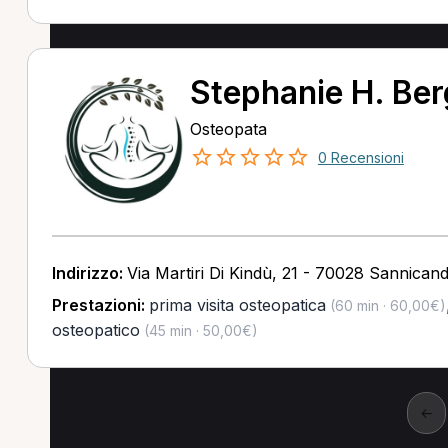
Stephanie H. Be
Osteopata
0 Recensioni
Indirizzo:
Via Martiri Di Kindù, 21 - 70028 Sannicand
Prestazioni:
prima visita osteopatica
(60 min · 60,00€)
osteopatico
(45 min · 50,00€)
←