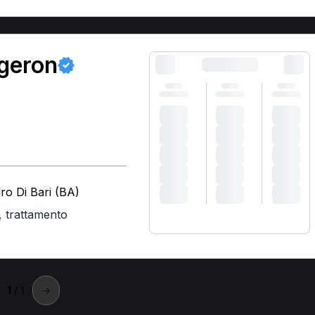
rgeron
ro Di Bari (BA)
,
trattamento
1
/ 1
→