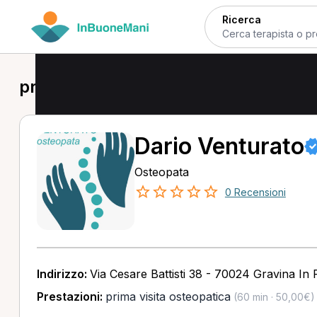
Ricerca
prima visita osteopatica a Gravina in
Dario Venturato
Osteopata
0 Recensioni
Indirizzo:
Via Cesare Battisti 38 - 70024 Gravina In 
Prestazioni:
prima visita osteopatica
(60 min · 50,00€)