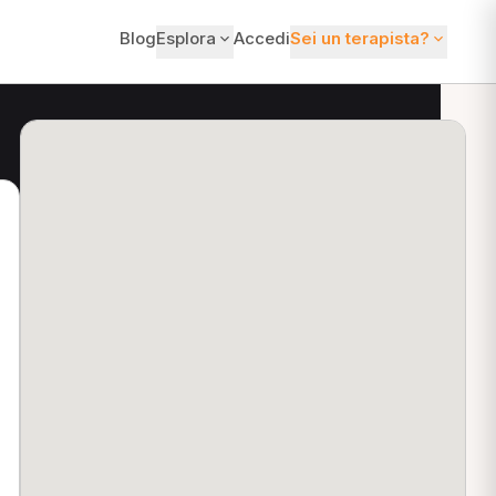
Blog
Esplora
Accedi
Sei un terapista?
ti?