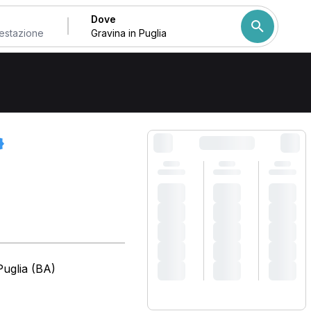
Dove
 Puglia
Come ordiniamo i risulta
Puglia (BA)