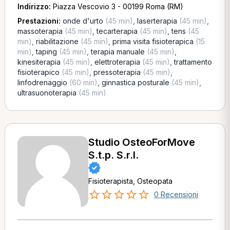
Indirizzo:
Piazza Vescovio 3 - 00199 Roma (RM)
Prestazioni:
onde d'urto
(45 min)
,
laserterapia
(45 min)
,
massoterapia
(45 min)
,
tecarterapia
(45 min)
,
tens
(45
min)
,
riabilitazione
(45 min)
,
prima visita fisioterapica
(15
min)
,
taping
(45 min)
,
terapia manuale
(45 min)
,
kinesiterapia
(45 min)
,
elettroterapia
(45 min)
,
trattamento
fisioterapico
(45 min)
,
pressoterapia
(45 min)
,
linfodrenaggio
(60 min)
,
ginnastica posturale
(45 min)
,
ultrasuonoterapia
(45 min)
Studio OsteoForMove
S.t.p. S.r.l.
Fisioterapista, Osteopata
0 Recensioni