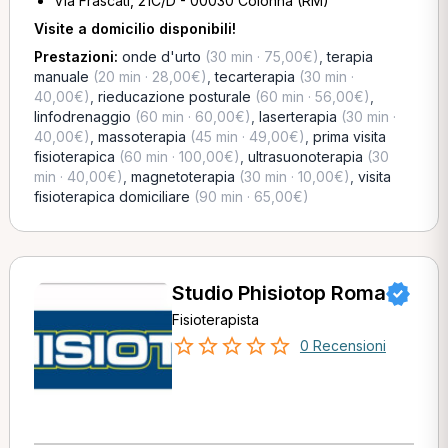
Via Frascati, 21C/D - 00030 Colonna (RM)
Visite a domicilio disponibili!
Prestazioni:
onde d'urto
(30 min · 75,00€)
,
terapia
manuale
(20 min · 28,00€)
,
tecarterapia
(30 min ·
40,00€)
,
rieducazione posturale
(60 min · 56,00€)
,
linfodrenaggio
(60 min · 60,00€)
,
laserterapia
(30 min ·
40,00€)
,
massoterapia
(45 min · 49,00€)
,
prima visita
fisioterapica
(60 min · 100,00€)
,
ultrasuonoterapia
(30
min · 40,00€)
,
magnetoterapia
(30 min · 10,00€)
,
visita
fisioterapica domiciliare
(90 min · 65,00€)
Studio Phisiotop Roma
Fisioterapista
0 Recensioni