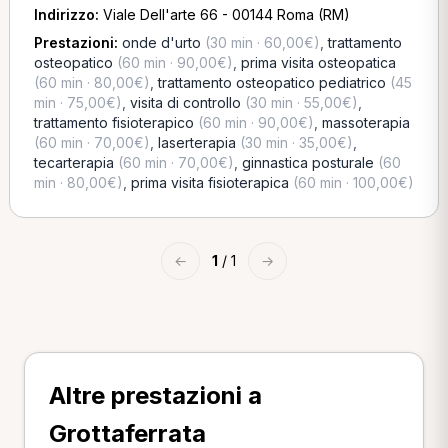
Indirizzo:
Viale Dell'arte 66 - 00144 Roma (RM)
Prestazioni:
onde d'urto
(30 min · 60,00€)
,
trattamento
osteopatico
(60 min · 90,00€)
,
prima visita osteopatica
(60 min · 80,00€)
,
trattamento osteopatico pediatrico
(45
min · 75,00€)
,
visita di controllo
(30 min · 55,00€)
,
trattamento fisioterapico
(60 min · 90,00€)
,
massoterapia
(60 min · 70,00€)
,
laserterapia
(30 min · 35,00€)
,
tecarterapia
(60 min · 70,00€)
,
ginnastica posturale
(60
min · 80,00€)
,
prima visita fisioterapica
(60 min · 100,00€)
←
1
/ 1
→
Altre prestazioni a
Grottaferrata