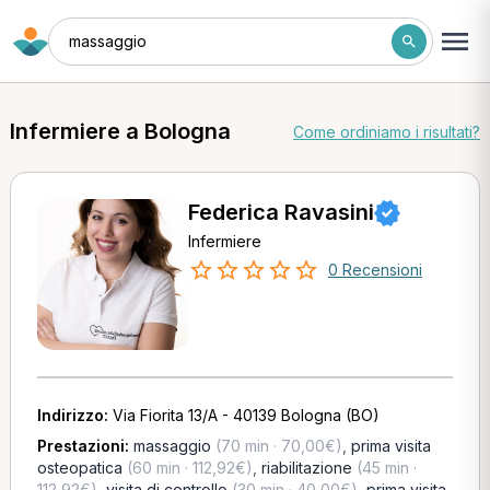
massaggio
Infermiere a Bologna
Come ordiniamo i risultati?
Federica Ravasini
Infermiere
0 Recensioni
Indirizzo:
Via Fiorita 13/A - 40139 Bologna (BO)
Prestazioni:
massaggio
(70 min · 70,00€)
,
prima visita
osteopatica
(60 min · 112,92€)
,
riabilitazione
(45 min ·
112,92€)
,
visita di controllo
(30 min · 40,00€)
,
prima visita