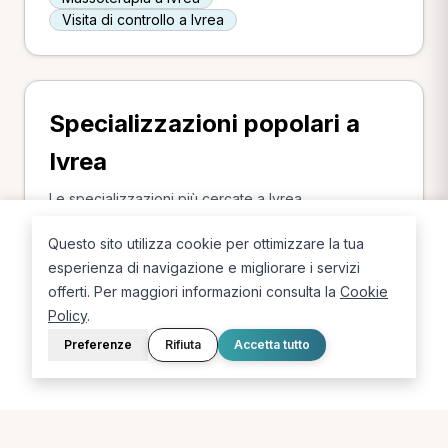
Visita di controllo a Ivrea
Specializzazioni popolari a
Ivrea
Le specializzazioni più cercate a Ivrea.
Questo sito utilizza cookie per ottimizzare la tua
Osteopata a Ivrea
MCB a Ivrea
esperienza di navigazione e migliorare i servizi
offerti. Per maggiori informazioni consulta la
Cookie
Policy
.
Preferenze
Rifiuta
Accetta tutto
La piattaforma per trovare il terapista giusto, vicino a te.