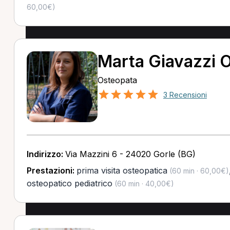
60,00€)
Marta Giavazzi 
Osteopata
3 Recensioni
Indirizzo:
Via Mazzini 6 - 24020 Gorle (BG)
Prestazioni:
prima visita osteopatica
(60 min · 60,00€)
osteopatico pediatrico
(60 min · 40,00€)