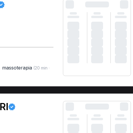
,
massoterapia
(20 min ·
RI