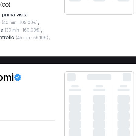
 (CO)
,
prima visita
o
,
(40 min · 105,00€)
ca
,
(30 min · 160,00€)
ntrollo
,
(45 min · 59,10€)
omi