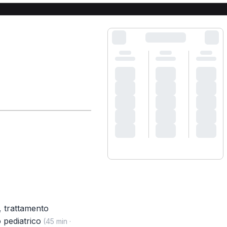
,
trattamento
 pediatrico
(45 min ·