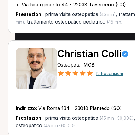
Via Risorgimento 44 - 22038 Tavernerio (CO)
Prestazioni:
prima visita osteopatica
,
tratta
(45 min)
,
trattamento osteopatico pediatrico
min)
(45 min)
Christian Colli
Osteopata, MCB
12 Recensioni
Indirizzo:
Via Roma 134 - 23010 Piantedo (SO)
Prestazioni:
prima visita osteopatica
(45 min · 50,00€)
osteopatico
(45 min · 60,00€)