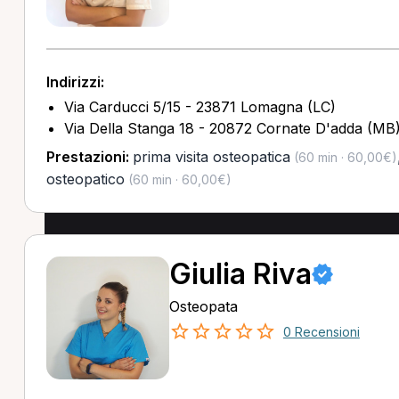
Indirizzi:
Via Carducci 5/15 - 23871 Lomagna (LC)
Via Della Stanga 18 - 20872 Cornate D'adda (MB
Prestazioni:
prima visita osteopatica
(60 min · 60,00€)
osteopatico
(60 min · 60,00€)
Giulia Riva
Osteopata
0 Recensioni