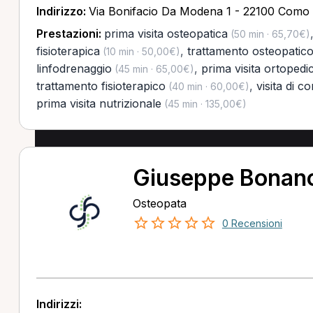
Indirizzo:
Via Bonifacio Da Modena 1 - 22100 Como
Prestazioni:
prima visita osteopatica
(50 min · 65,70€)
fisioterapica
,
trattamento osteopatic
(10 min · 50,00€)
linfodrenaggio
,
prima visita ortopedi
(45 min · 65,00€)
trattamento fisioterapico
,
visita di co
(40 min · 60,00€)
prima visita nutrizionale
(45 min · 135,00€)
Giuseppe Bonan
Osteopata
0 Recensioni
Indirizzi: