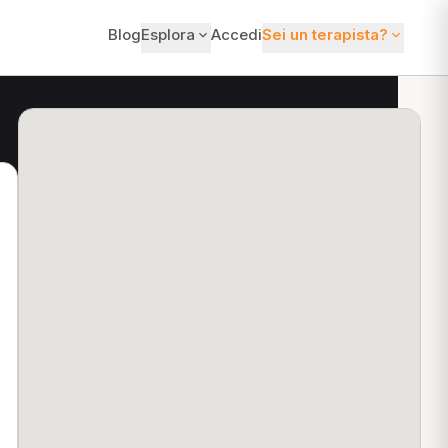
Blog
Esplora
Accedi
Sei un terapista?
ti?