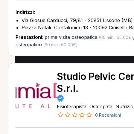
Indirizzi:
Via Giosuè Carducci, 79/81 - 20851 Lissone (MB)
Piazza Natale Confalonieri 13 - 20092 Cinisello 
Prestazioni:
prima visita osteopatica
(60 min · 65,00€)
osteopatico
(60 min · 60,00€)
Studio Pelvic C
S.r.l.
Fisioterapista, Osteopata, Nutrizio
0 Recensioni