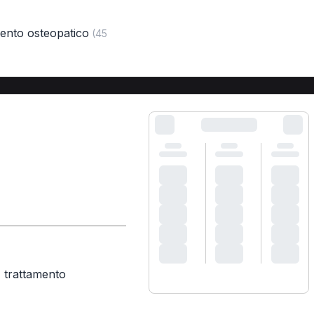
mento osteopatico
(45
,
trattamento