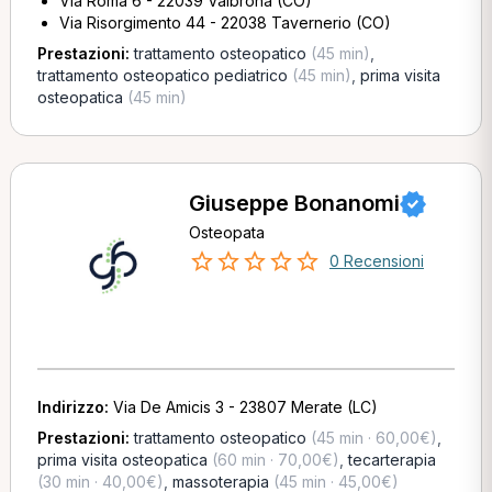
Via Roma 6 - 22039 Valbrona (CO)
Via Risorgimento 44 - 22038 Tavernerio (CO)
Prestazioni:
trattamento osteopatico
(45 min)
,
trattamento osteopatico pediatrico
(45 min)
,
prima visita
osteopatica
(45 min)
Giuseppe Bonanomi
Osteopata
0 Recensioni
Indirizzo:
Via De Amicis 3 - 23807 Merate (LC)
Prestazioni:
trattamento osteopatico
(45 min · 60,00€)
,
prima visita osteopatica
(60 min · 70,00€)
,
tecarterapia
(30 min · 40,00€)
,
massoterapia
(45 min · 45,00€)