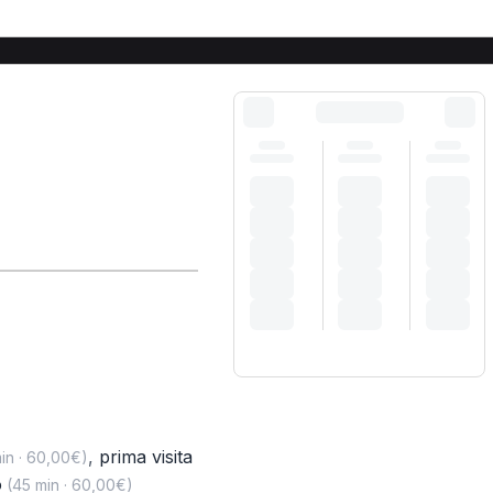
,
prima visita
in · 60,00€)
o
(45 min · 60,00€)