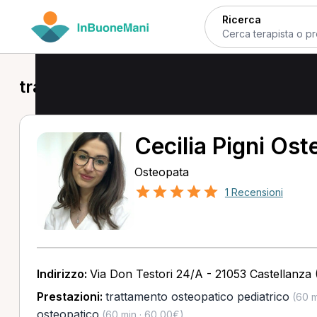
Ricerca
trattamento osteopatico pediatrico 
Cecilia Pigni Os
Osteopata
1 Recensioni
Indirizzo:
Via Don Testori 24/A - 21053 Castellanza 
Prestazioni:
trattamento osteopatico pediatrico
(60 m
osteopatico
(60 min · 60,00€)