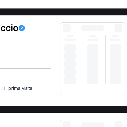
uccio
,
prima visita
in)