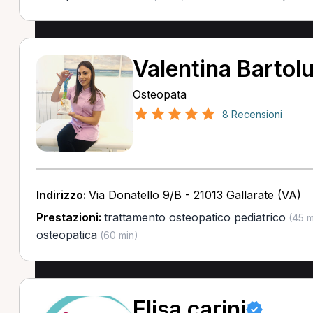
Valentina Bartol
Osteopata
8 Recensioni
Indirizzo:
Via Donatello 9/B - 21013 Gallarate (VA)
Prestazioni:
trattamento osteopatico pediatrico
(45 m
osteopatica
(60 min)
Elisa carini