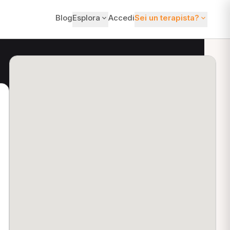
Blog
Esplora
Accedi
Sei un terapista?
ti?