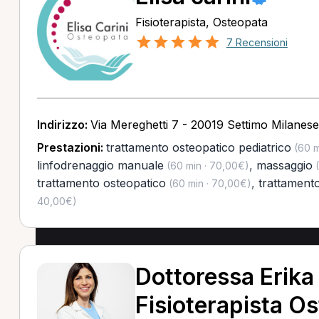
Fisioterapista, Osteopata
7 Recensioni
Indirizzo:
Via Mereghetti 7 - 20019 Settimo Milanese
Prestazioni:
trattamento osteopatico pediatrico
(60 m
linfodrenaggio manuale
,
massaggio
(60 min · 70,00€)
(
trattamento osteopatico
,
trattamento
(60 min · 70,00€)
40,00€)
Dottoressa Erika
Fisioterapista O