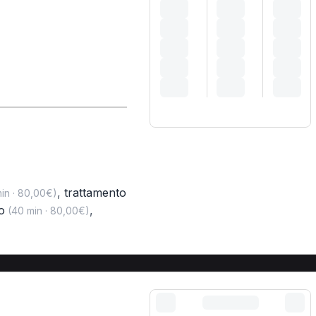
,
trattamento
in · 80,00€)
o
,
(40 min · 80,00€)
A