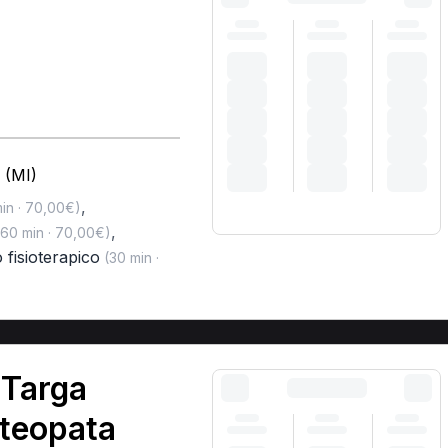
 (MI)
,
in · 70,00€)
,
60 min · 70,00€)
 fisioterapico
(30 min ·
 Targa
steopata