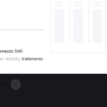
remezzo (VA)
,
trattamento
in · 60,00€)
1
/ 1
→