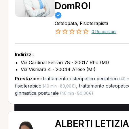
DomROI
Osteopata, Fisioterapista
0 Recensioni
Indirizzi:
Via Cardinal Ferrari 78 - 20017 Rho (MI)
Via Vismara 4 - 20044 Arese (MI)
Prestazioni:
trattamento osteopatico pediatrico
(40 m
fisioterapico
,
trattamento osteopatic
(40 min · 80,00€)
ginnastica posturale
(40 min · 80,00€)
ALBERTI LETIZI