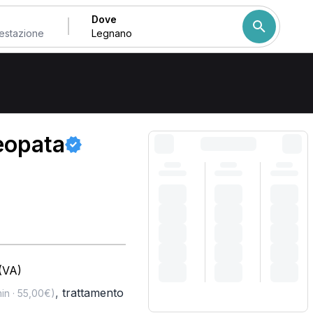
Dove
a Legnano
Come ordiniamo i risulta
teopata
(VA)
,
trattamento
in · 55,00€)