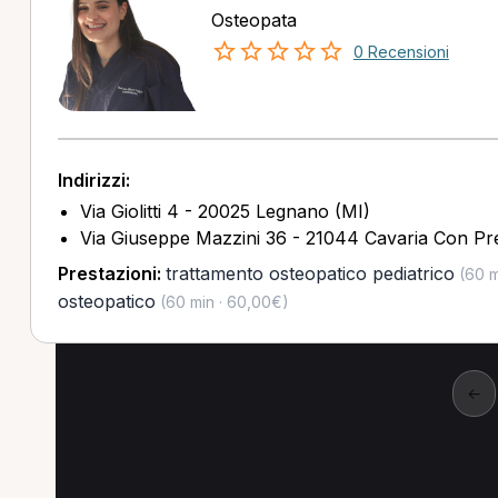
Osteopata
0 Recensioni
Indirizzi:
Via Giolitti 4 - 20025 Legnano (MI)
Via Giuseppe Mazzini 36 - 21044 Cavaria Con P
Prestazioni:
trattamento osteopatico pediatrico
(60 m
osteopatico
(60 min · 60,00€)
←