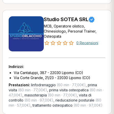
Studio SOTEA SRL
MCB, Operatore olistico,
Chinesiologo, Personal Trainer,
Osteopata
0 Recensioni
Indirizzi:
Via Cantaluppi, 387 - 22030 Lipomo (CO)
Via Corte Grande, 21/23 - 22030 Lipomo (CO)
Prestazioni:
linfodrenaggio
(60 min · 77,00€)
,
prima
visita
(60 min · 77,00€)
,
prima visita osteopatica
(60 min ·
47,00€)
,
massoterapia
(60 min · 77,00€)
,
visita di
controllo
(60 min · 97,00€)
,
rieducazione posturale
(60
min · 57,00€)
,
trattamento osteopatico
(60 min · 97,00€)