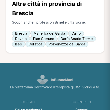
Altre città in provincia di
Brescia
Scopri anche i professionisti nelle città vicine.
Brescia
Manerba del Garda
Caino
Rovato
Pian Camuno
Darfo Boario Terme
Iseo
Cellatica
Polpenazze del Garda
La piattaforma per trovare il terapista giusto, vicino a te.
PORTALE
SUPPORTO
Sei un paziente?
Contatti