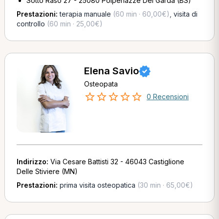
Sotto Raso 27 - 25080 Polpenazze Del Garda (BS)
Prestazioni:
terapia manuale
(60 min · 60,00€)
,
visita di
controllo
(60 min · 25,00€)
Elena Savio
Osteopata
0 Recensioni
Indirizzo:
Via Cesare Battisti 32 - 46043 Castiglione
Delle Stiviere (MN)
Prestazioni:
prima visita osteopatica
(30 min · 65,00€)