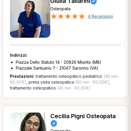
Giulia Tallarini
Osteopata
4 Recensioni
Indirizzi:
Piazza Dello Statuto 14 - 20826 Misinto (MB)
Piazzale Santuario 7 - 21047 Saronno (VA)
Prestazioni:
trattamento osteopatico pediatrico
(45 min ·
60,00€)
,
prima visita osteopatica
(60 min · 60,00€)
,
trattamento osteopatico
(45 min · 60,00€)
Cecilia Pigni Osteopata
Osteopata