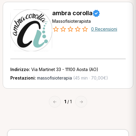
ambra corolla
Massofisioterapista
0 Recensioni
Indirizzo:
Via Martinet 33 - 11100 Aosta (AO)
Prestazioni:
massofisioterapia
(45 min · 70,00€)
←
1
/ 1
→