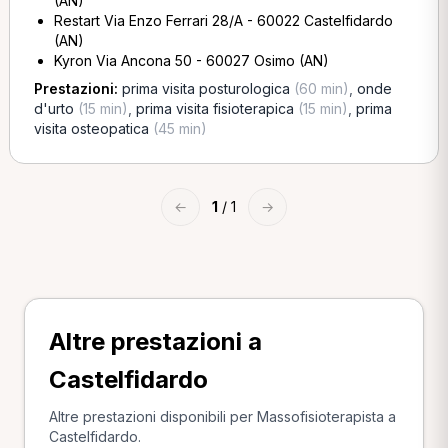
(AN)
Restart Via Enzo Ferrari 28/A - 60022 Castelfidardo
(AN)
Kyron Via Ancona 50 - 60027 Osimo (AN)
Prestazioni:
prima visita posturologica
(60 min)
,
onde
d'urto
(15 min)
,
prima visita fisioterapica
(15 min)
,
prima
visita osteopatica
(45 min)
←
1
/ 1
→
Altre prestazioni a
Castelfidardo
Altre prestazioni disponibili per Massofisioterapista a
Castelfidardo.