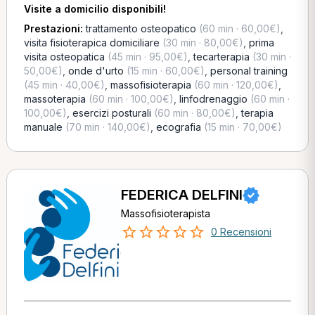
Visite a domicilio disponibili!
Prestazioni:
trattamento osteopatico
(60 min · 60,00€)
,
visita fisioterapica domiciliare
(30 min · 80,00€)
,
prima
visita osteopatica
(45 min · 95,00€)
,
tecarterapia
(30 min ·
50,00€)
,
onde d'urto
(15 min · 60,00€)
,
personal training
(45 min · 40,00€)
,
massofisioterapia
(60 min · 120,00€)
,
massoterapia
(60 min · 100,00€)
,
linfodrenaggio
(60 min ·
100,00€)
,
esercizi posturali
(60 min · 80,00€)
,
terapia
manuale
(70 min · 140,00€)
,
ecografia
(15 min · 70,00€)
FEDERICA DELFINI
Massofisioterapista
0 Recensioni