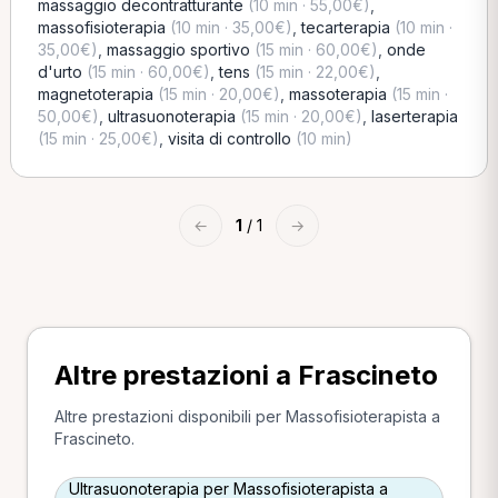
massaggio decontratturante
(10 min · 55,00€)
,
massofisioterapia
(10 min · 35,00€)
,
tecarterapia
(10 min ·
35,00€)
,
massaggio sportivo
(15 min · 60,00€)
,
onde
d'urto
(15 min · 60,00€)
,
tens
(15 min · 22,00€)
,
magnetoterapia
(15 min · 20,00€)
,
massoterapia
(15 min ·
50,00€)
,
ultrasuonoterapia
(15 min · 20,00€)
,
laserterapia
(15 min · 25,00€)
,
visita di controllo
(10 min)
←
1
/ 1
→
Altre prestazioni a Frascineto
Altre prestazioni disponibili per Massofisioterapista a
Frascineto.
Ultrasuonoterapia per Massofisioterapista a