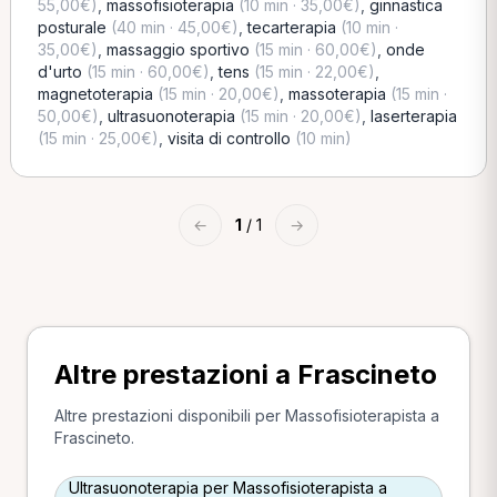
55,00€)
,
massofisioterapia
(10 min · 35,00€)
,
ginnastica
posturale
(40 min · 45,00€)
,
tecarterapia
(10 min ·
35,00€)
,
massaggio sportivo
(15 min · 60,00€)
,
onde
d'urto
(15 min · 60,00€)
,
tens
(15 min · 22,00€)
,
magnetoterapia
(15 min · 20,00€)
,
massoterapia
(15 min ·
50,00€)
,
ultrasuonoterapia
(15 min · 20,00€)
,
laserterapia
(15 min · 25,00€)
,
visita di controllo
(10 min)
←
1
/ 1
→
Altre prestazioni a Frascineto
Altre prestazioni disponibili per Massofisioterapista a
Frascineto.
Ultrasuonoterapia per Massofisioterapista a