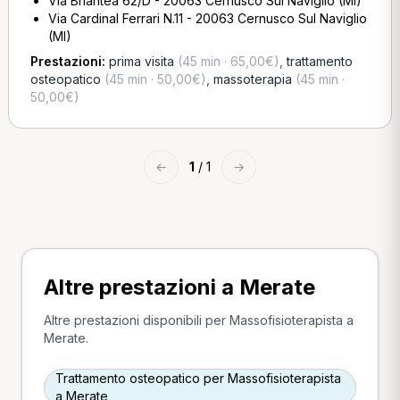
Via Briantea 62/D - 20063 Cernusco Sul Naviglio (MI)
Via Cardinal Ferrari N.11 - 20063 Cernusco Sul Naviglio
(MI)
Prestazioni:
prima visita
(45 min · 65,00€)
,
trattamento
osteopatico
(45 min · 50,00€)
,
massoterapia
(45 min ·
50,00€)
←
1
/ 1
→
Altre prestazioni a Merate
Altre prestazioni disponibili per Massofisioterapista a
Merate.
Trattamento osteopatico per Massofisioterapista
a Merate