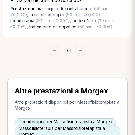
Via Martinet 33 - 11100 Aosta (AO)
Prestazioni:
massaggio decontratturante
(60 min ·
70,00€)
,
massofisioterapia
(60 min · 70,00€)
,
tecarterapia
(30 min · 50,00€)
,
onde d'urto
(30 min ·
50,00€)
,
trattamento osteopatico
(60 min · 70,00€)
←
1
/ 1
→
Altre prestazioni a Morgex
Altre prestazioni disponibili per Massofisioterapista a
Morgex.
Tecarterapia per Massofisioterapista a Morgex
Massofisioterapia per Massofisioterapista a
Morgex