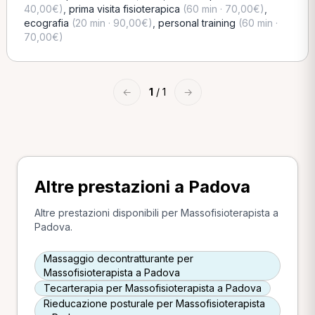
40,00€)
,
prima visita fisioterapica
(60 min · 70,00€)
,
ecografia
(20 min · 90,00€)
,
personal training
(60 min ·
70,00€)
←
1
/ 1
→
Altre prestazioni a Padova
Altre prestazioni disponibili per Massofisioterapista a
Padova.
Massaggio decontratturante per
Massofisioterapista a Padova
Tecarterapia per Massofisioterapista a Padova
Rieducazione posturale per Massofisioterapista