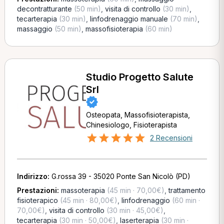
decontratturante
(50 min)
,
visita di controllo
(30 min)
,
tecarterapia
(30 min)
,
linfodrenaggio manuale
(70 min)
,
massaggio
(50 min)
,
massofisioterapia
(60 min)
Studio Progetto Salute
Srl
Osteopata, Massofisioterapista,
Chinesiologo, Fisioterapista
2 Recensioni
Indirizzo:
G.rossa 39 - 35020 Ponte San Nicolò (PD)
Prestazioni:
massoterapia
(45 min · 70,00€)
,
trattamento
fisioterapico
(45 min · 80,00€)
,
linfodrenaggio
(60 min ·
70,00€)
,
visita di controllo
(30 min · 45,00€)
,
tecarterapia
(30 min · 50,00€)
,
laserterapia
(30 min ·