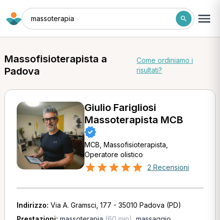
massoterapia
Massofisioterapista a
Come ordiniamo i
Padova
risultati?
Giulio Farigliosi
Massoterapista MCB
MCB, Massofisioterapista,
Operatore olistico
2 Recensioni
Indirizzo:
Via A. Gramsci, 177 - 35010 Padova (PD)
Prestazioni:
massoterapia
(60 min)
,
massaggio