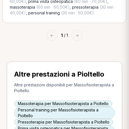
60,00€)
,
prima visita osteopatica
(60 min · 70,00€)
,
massoterapia
(60 min · 60,00€)
,
pressoterapia
(30 min ·
40,00€)
,
personal training
(30 min · 50,00€)
←
1
/ 1
→
Altre prestazioni a Pioltello
Altre prestazioni disponibili per Massofisioterapista a
Pioltello.
Massoterapia per Massofisioterapista a Pioltello
Personal training per Massofisioterapista a
Pioltello
Pressoterapia per Massofisioterapista a Pioltello
Prima visita osteopatica per Massofisioterapista