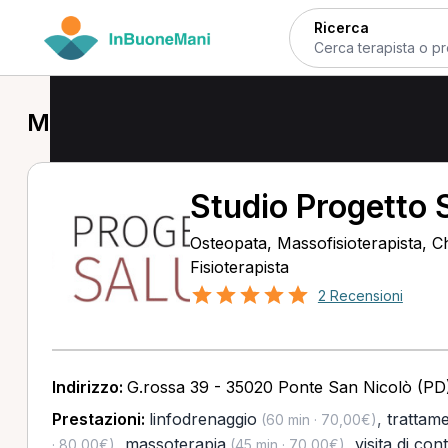
Ricerca
Massofisioterapista a Ponte San Nic
Studio Progetto S
Osteopata, Massofisioterapista, C
Fisioterapista
2 Recensioni
Indirizzo:
G.rossa 39 - 35020 Ponte San Nicolò (PD
Prestazioni:
linfodrenaggio
,
trattame
(60 min · 70,00€)
,
massoterapia
,
visita di con
· 80,00€)
(45 min · 70,00€)