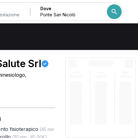
Dove
olò
Come ordiniamo i risulta
alute Srl
hinesiologo,
)
nto fisioterapico
(45 min
trollo
,
(30 min · 45,00€)