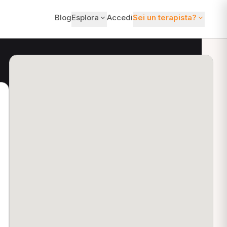
Blog
Esplora
Accedi
Sei un terapista?
ti?