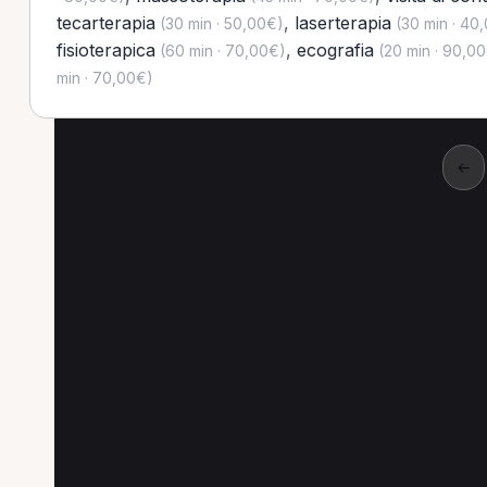
tecarterapia
,
laserterapia
(30 min · 50,00€)
(30 min · 40
fisioterapica
,
ecografia
(60 min · 70,00€)
(20 min · 90,0
min · 70,00€)
←
Altre prestazioni a P
Altre prestazioni disponibili per Massofisiot
Ecografia per Massofisioterapista a Ponte San N
Trattamento fisioterapico per Massofisioterapist
Visita di controllo per Massofisioterapista a Pon