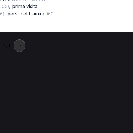
,
prima visita
,00€)
,
personal training
0€)
(60
1
/ 1
→
onte San Nicolò
erapista a Ponte San Nicolò.
icolò
Prima visita fisioterapica per Massofisioterapista a Ponte S
a a Ponte San Nicolò
Massoterapia per Massofisioterapista a Pon
te San Nicolò
Tecarterapia per Massofisioterapista a Ponte San N