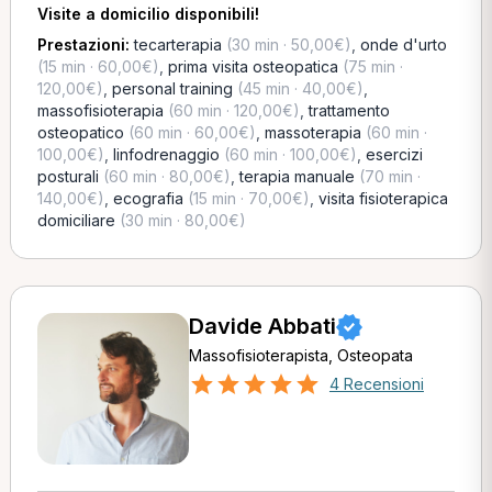
Visite a domicilio disponibili!
Prestazioni:
tecarterapia
(30 min · 50,00€)
,
onde d'urto
(15 min · 60,00€)
,
prima visita osteopatica
(75 min ·
120,00€)
,
personal training
(45 min · 40,00€)
,
massofisioterapia
(60 min · 120,00€)
,
trattamento
osteopatico
(60 min · 60,00€)
,
massoterapia
(60 min ·
100,00€)
,
linfodrenaggio
(60 min · 100,00€)
,
esercizi
posturali
(60 min · 80,00€)
,
terapia manuale
(70 min ·
140,00€)
,
ecografia
(15 min · 70,00€)
,
visita fisioterapica
domiciliare
(30 min · 80,00€)
Davide Abbati
Massofisioterapista, Osteopata
4 Recensioni