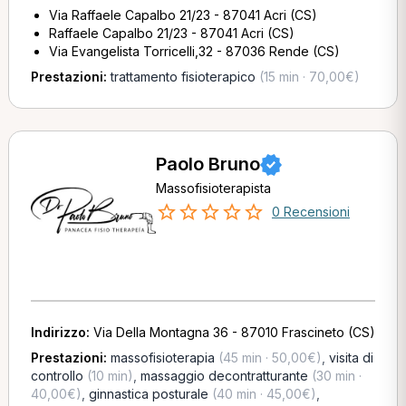
Via Raffaele Capalbo 21/23 - 87041 Acri (CS)
Raffaele Capalbo 21/23 - 87041 Acri (CS)
Via Evangelista Torricelli,32 - 87036 Rende (CS)
Prestazioni:
trattamento fisioterapico
(15 min · 70,00€)
Paolo Bruno
Massofisioterapista
0 Recensioni
Indirizzo:
Via Della Montagna 36 - 87010 Frascineto (CS)
Prestazioni:
massofisioterapia
(45 min · 50,00€)
,
visita di
controllo
(10 min)
,
massaggio decontratturante
(30 min ·
40,00€)
,
ginnastica posturale
(40 min · 45,00€)
,