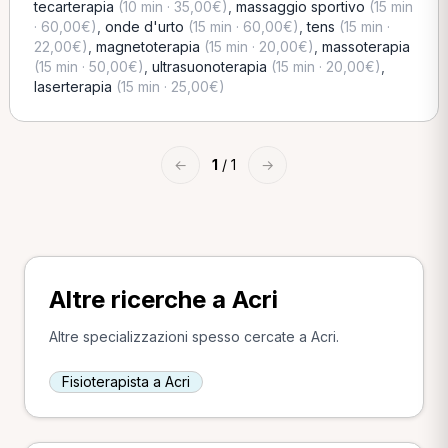
tecarterapia
(10 min · 35,00€)
,
massaggio sportivo
(15 min
· 60,00€)
,
onde d'urto
(15 min · 60,00€)
,
tens
(15 min ·
22,00€)
,
magnetoterapia
(15 min · 20,00€)
,
massoterapia
(15 min · 50,00€)
,
ultrasuonoterapia
(15 min · 20,00€)
,
laserterapia
(15 min · 25,00€)
←
1
/ 1
→
Altre ricerche a Acri
Altre specializzazioni spesso cercate a Acri.
Fisioterapista a Acri