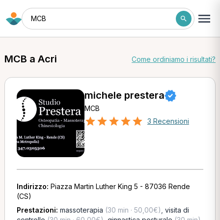
MCB
MCB a Acri
Come ordiniamo i risultati?
michele prestera
MCB
3 Recensioni
Indirizzo:
Piazza Martin Luther King 5 - 87036 Rende
(CS)
Prestazioni:
massoterapia
(30 min · 50,00€)
,
visita di
controllo
(30 min · 60,00€)
,
ginnastica posturale
(30 min)
,