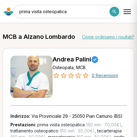
prima visita osteopatica
MCB a Alzano Lombardo
Come ordiniamo i risultati?
Andrea Palini
Osteopata, MCB
0 Recensioni
Indirizzo:
Via Provinciale 29 - 25050 Pian Camuno (BS)
Prestazioni:
prima visita osteopatica
(60 min · 70,00€)
,
trattamento osteopatico
(60 min · 50,00€)
,
tecarterapia
(60 min · 50,00€)
,
massoterapia
(60 min · 50,00€)
,
onde