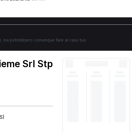
ati, ma potrebbero comunque fare al caso tuo.
ieme Srl Stp
S)