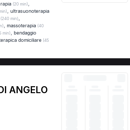
erapia
,
(20 min)
,
ultrasuonoterapia
min)
,
(240 min)
,
massoterapia
n)
(40
,
bendaggio
5 min)
oterapica domiciliare
(45
DI ANGELO