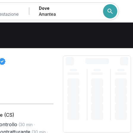
Dove
Come ordiniamo i risulta
e (CS)
controllo
(30 min ·
ontratturante
(30 min ·