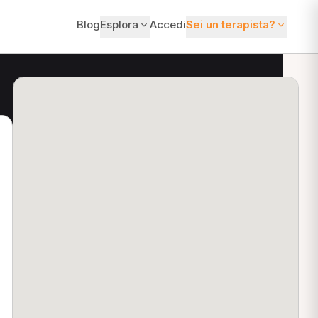
Blog
Esplora
Accedi
Sei un terapista?
ti?