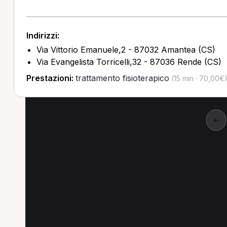
Indirizzi:
Via Vittorio Emanuele,2 - 87032 Amantea (CS)
Via Evangelista Torricelli,32 - 87036 Rende (CS)
Prestazioni:
trattamento fisioterapico
(15 min · 70,00€
←
Altre ricerche a Ama
Altre specializzazioni spesso cercate a Ama