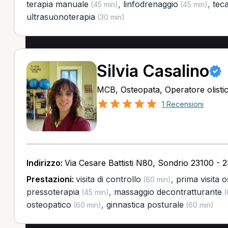
terapia manuale
,
linfodrenaggio
,
tec
(45 min)
(45 min)
ultrasuonoterapia
(30 min)
Silvia Casalino
MCB, Osteopata, Operatore olisti
1 Recensioni
Indirizzo:
Via Cesare Battisti N80, Sondrio 23100 - 
Prestazioni:
visita di controllo
,
prima visita 
(60 min)
pressoterapia
,
massaggio decontratturante
(45 min)
(
osteopatico
,
ginnastica posturale
(60 min)
(60 min)