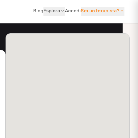
Blog
Esplora
Accedi
Sei un terapista?
ti?