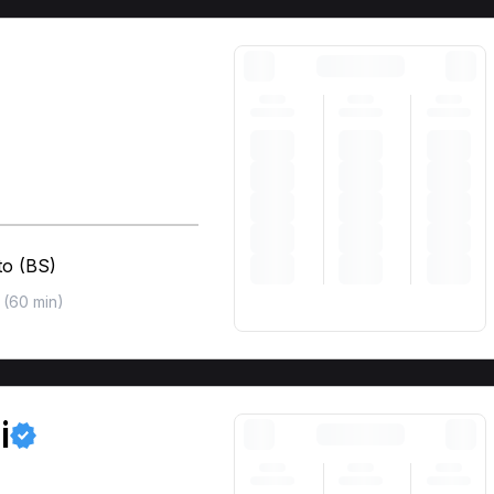
to (BS)
(60 min)
i