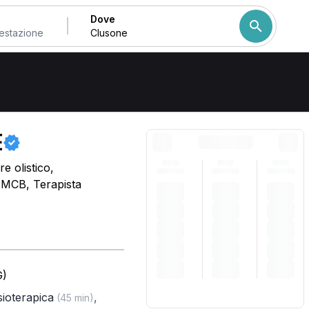
Dove
Come ordiniamo i risulta
E
e olistico,
, MCB, Terapista
G)
isioterapica
,
(45 min)