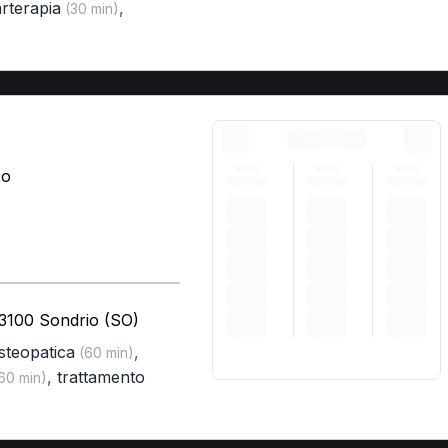
arterapia
,
(30 min)
co
23100 Sondrio (SO)
osteopatica
,
(60 min)
,
trattamento
60 min)