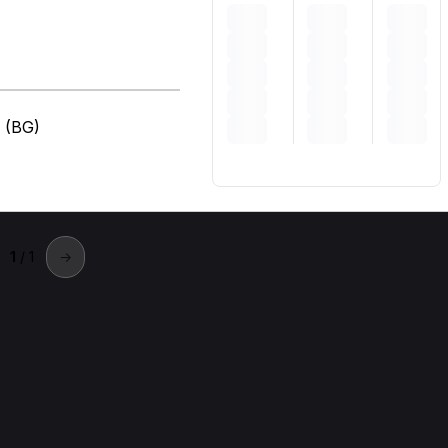
o (BG)
1
/ 1
→
he in altre città
ttà vicine.