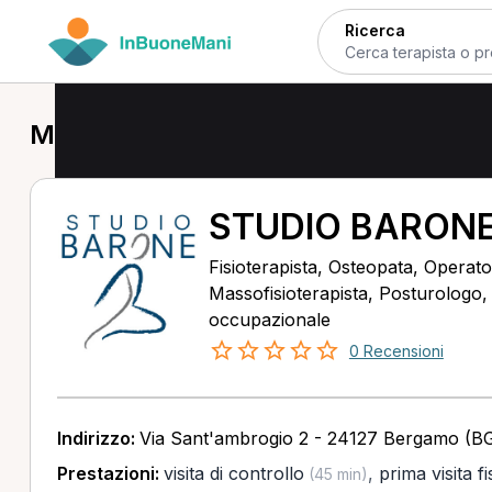
Ricerca
MCB a Clusone
STUDIO BARON
Fisioterapista, Osteopata, Operator
Massofisioterapista, Posturologo
occupazionale
0 Recensioni
Indirizzo:
Via Sant'ambrogio 2 - 24127 Bergamo (B
Prestazioni:
visita di controllo
,
prima visita f
(45 min)