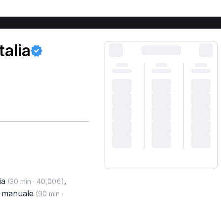
talia
ia
,
(30 min · 40,00€)
a manuale
(90 min ·