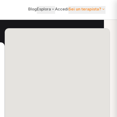
Blog
Esplora
Accedi
Sei un terapista?
ti?