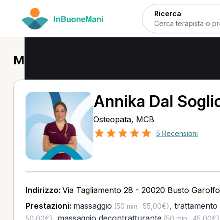
Ricerca
MCB a Cuggiono
Annika Dal Sogli
Osteopata, MCB
5 Recensioni
Indirizzo:
Via Tagliamento 28 - 20020 Busto Garolfo
Prestazioni:
massaggio
,
trattamento
(50 min · 55,00€)
,
massaggio decontratturante
50,00€)
(50 min · 45,00€)