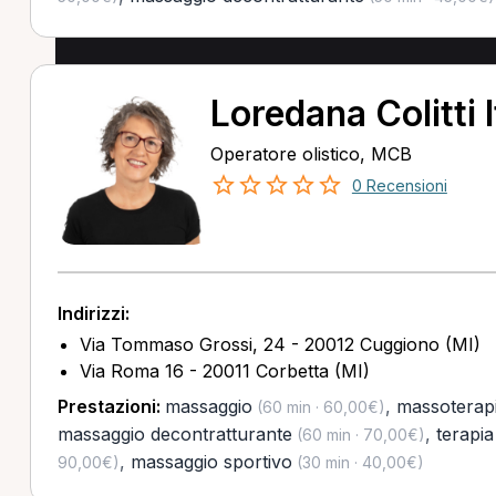
Loredana Colitti I
Operatore olistico, MCB
0 Recensioni
Indirizzi:
Via Tommaso Grossi, 24 - 20012 Cuggiono (MI)
Via Roma 16 - 20011 Corbetta (MI)
Prestazioni:
massaggio
,
massoterap
(60 min · 60,00€)
massaggio decontratturante
,
terapi
(60 min · 70,00€)
,
massaggio sportivo
90,00€)
(30 min · 40,00€)