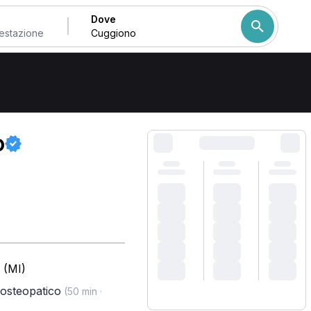
Dove
Come ordiniamo i risulta
o
 (MI)
 osteopatico
(50 min ·