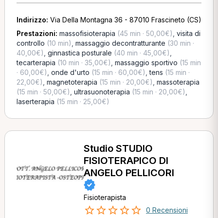
Indirizzo:
Via Della Montagna 36 - 87010 Frascineto (CS)
Prestazioni:
massofisioterapia
(45 min · 50,00€)
,
visita di
controllo
(10 min)
,
massaggio decontratturante
(30 min ·
40,00€)
,
ginnastica posturale
(40 min · 45,00€)
,
tecarterapia
(10 min · 35,00€)
,
massaggio sportivo
(15 min
· 60,00€)
,
onde d'urto
(15 min · 60,00€)
,
tens
(15 min ·
22,00€)
,
magnetoterapia
(15 min · 20,00€)
,
massoterapia
(15 min · 50,00€)
,
ultrasuonoterapia
(15 min · 20,00€)
,
laserterapia
(15 min · 25,00€)
Studio STUDIO
FISIOTERAPICO DI
ANGELO PELLICORI
Fisioterapista
0 Recensioni