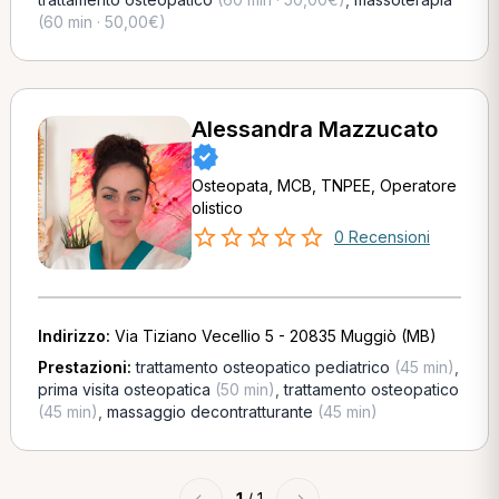
(60 min · 50,00€)
Alessandra Mazzucato
Osteopata, MCB, TNPEE, Operatore
olistico
0 Recensioni
Indirizzo:
Via Tiziano Vecellio 5 - 20835 Muggiò (MB)
Prestazioni:
trattamento osteopatico pediatrico
(45 min)
,
prima visita osteopatica
(50 min)
,
trattamento osteopatico
(45 min)
,
massaggio decontratturante
(45 min)
←
1
/ 1
→