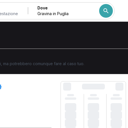
Dove
Come ordiniamo i risulta
ati, ma potrebbero comunque fare al caso tuo.