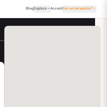
Blog
Esplora
Accedi
Sei un terapista?
ti?