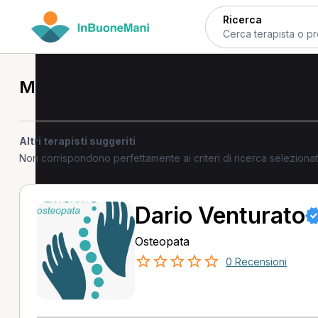
Ricerca
MCB a Gravina in Puglia
Altri terapisti suggeriti
Non corrispondono perfettamente ai criteri di ricerca selezion
Dario Venturato
Osteopata
0 Recensioni