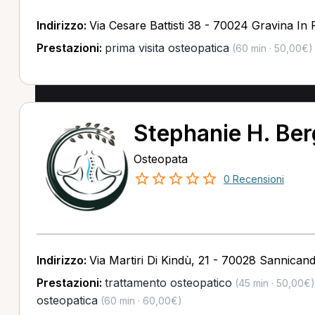
Indirizzo:
Via Cesare Battisti 38 - 70024 Gravina In 
Prestazioni:
prima visita osteopatica
(60 min · 50,00€)
Stephanie H. Be
Osteopata
0 Recensioni
Indirizzo:
Via Martiri Di Kindù, 21 - 70028 Sannicand
Prestazioni:
trattamento osteopatico
(45 min · 50,00€)
osteopatica
(60 min · 60,00€)