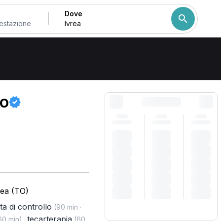
Dove
Come ordiniamo i risulta
io
rea (TO)
ita di controllo
(90 min ·
,
tecarterapia
60 min)
(60