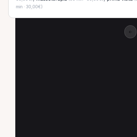
min · 30,00€)
←
Altre prestazioni a Iv
Altre prestazioni disponibili per MCB a Ivrea
Visita di controllo per MCB a Ivrea
Tecarterap