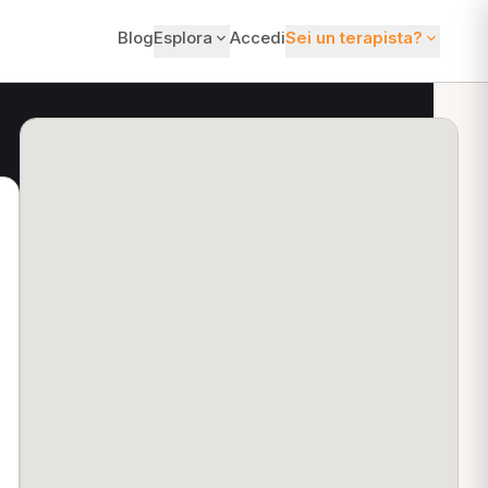
Blog
Esplora
Accedi
Sei un terapista?
ti?