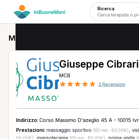
Ricerca
MCB a Ivrea
Giuseppe Cibrar
MCB
2 Recensioni
Indirizzo:
Corso Massimo D'azeglio 45 A - 10015 Iv
Prestazioni:
massaggio sportivo
,
vis
(60 min · 60,00€)
,
massoterapia
,
prima visita
60,00€)
(60 min · 60,00€)
(