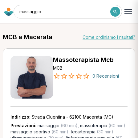
massaggio
MCB a Macerata
Come ordiniamo i risultati?
Massoterapista Mcb
MCB
0 Recensioni
Indirizzo:
Strada Cluentina - 62100 Macerata (MC)
Prestazioni:
massaggio
(60 min)
,
massoterapia
(60 min)
,
massaggio sportivo
(60 min)
,
tecarterapia
(30 min)
,
ultrasuonoterapia
(20 min)
,
linfodrenaggio manuale
(60