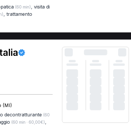
opatica
,
visita di
(60 min)
,
trattamento
n)
talia
 (MI)
o decontratturante
(60
ggio
,
(60 min · 60,00€)