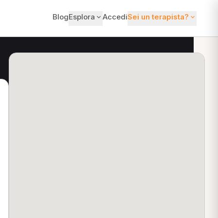
Blog
Esplora
Accedi
Sei un terapista?
ti?