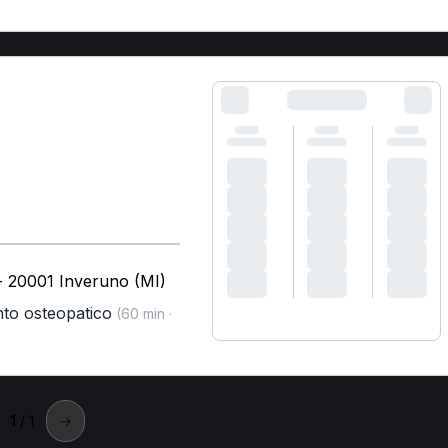
 - 20001 Inveruno (MI)
nto osteopatico
(60 min ·
1
/ 1
→