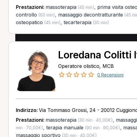
Prestazioni:
massoterapia
,
prima visita oste
(45 min)
controllo
,
massaggio decontratturante
(60 min)
(45 mi
osteopatico
,
tecarterapia
(45 min)
(30 min)
Loredana Colitti I
Operatore olistico, MCB
0 Recensioni
Indirizzo:
Via Tommaso Grossi, 24 - 20012 Cuggiono
Prestazioni:
massoterapia
,
massaggi
(30 min · 40,00€)
,
terapia manuale
,
massa
min · 70,00€)
(90 min · 90,00€)
massaggio sportivo
(30 min · 40,00€)