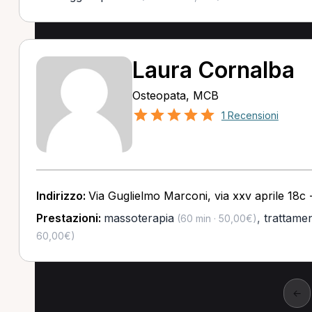
Laura Cornalba
Osteopata, MCB
1 Recensioni
Indirizzo:
Via Guglielmo Marconi, via xxv aprile 18c
Prestazioni:
massoterapia
,
trattame
(60 min · 50,00€)
60,00€)
←