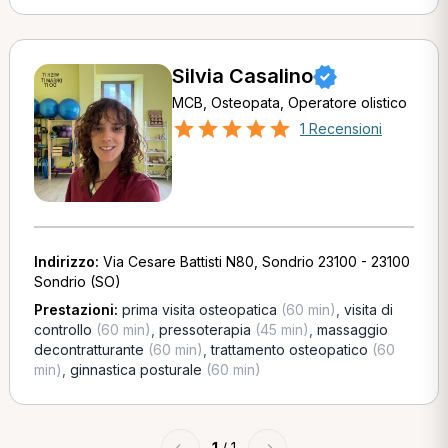
Silvia Casalino
MCB, Osteopata, Operatore olistico
1 Recensioni
Indirizzo:
Via Cesare Battisti N80, Sondrio 23100 - 23100
Sondrio (SO)
Prestazioni:
prima visita osteopatica
(60 min)
,
visita di
controllo
(60 min)
,
pressoterapia
(45 min)
,
massaggio
decontratturante
(60 min)
,
trattamento osteopatico
(60
min)
,
ginnastica posturale
(60 min)
←
1
/ 1
→