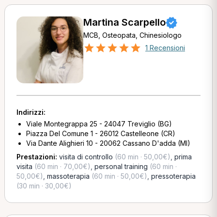
Martina Scarpello
MCB, Osteopata, Chinesiologo
1 Recensioni
Indirizzi:
Viale Montegrappa 25 - 24047 Treviglio (BG)
Piazza Del Comune 1 - 26012 Castelleone (CR)
Via Dante Alighieri 10 - 20062 Cassano D'adda (MI)
Prestazioni:
visita di controllo
(60 min · 50,00€)
,
prima
visita
(60 min · 70,00€)
,
personal training
(60 min ·
50,00€)
,
massoterapia
(60 min · 50,00€)
,
pressoterapia
(30 min · 30,00€)