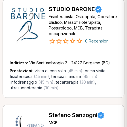
STUDIO BARONE
Fisioterapista, Osteopata, Operatore
olistico, Massofisioterapista,
Posturologo, MCB, Terapista
occupazionale
0 Recensioni
Indirizzo:
Via Sant'ambrogio 2 - 24127 Bergamo (BG)
Prestazioni:
visita di controllo
(45 min)
,
prima visita
fisioterapica
(45 min)
,
terapia manuale
(45 min)
,
linfodrenaggio
(45 min)
,
tecarterapia
(30 min)
,
ultrasuonoterapia
(30 min)
Stefano Sanzogni
MCB