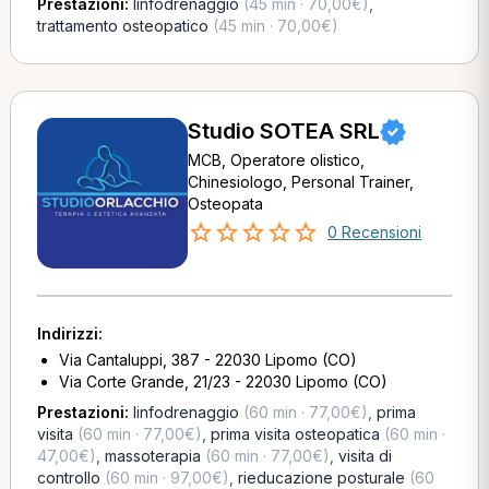
Prestazioni:
linfodrenaggio
(45 min · 70,00€)
,
trattamento osteopatico
(45 min · 70,00€)
Studio SOTEA SRL
MCB, Operatore olistico,
Chinesiologo, Personal Trainer,
Osteopata
0 Recensioni
Indirizzi:
Via Cantaluppi, 387 - 22030 Lipomo (CO)
Via Corte Grande, 21/23 - 22030 Lipomo (CO)
Prestazioni:
linfodrenaggio
(60 min · 77,00€)
,
prima
visita
(60 min · 77,00€)
,
prima visita osteopatica
(60 min ·
47,00€)
,
massoterapia
(60 min · 77,00€)
,
visita di
controllo
(60 min · 97,00€)
,
rieducazione posturale
(60