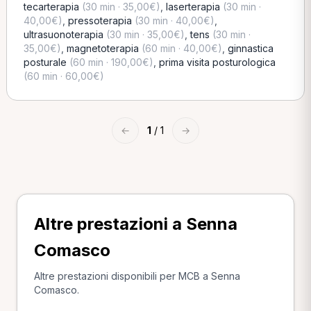
tecarterapia
(30 min · 35,00€)
,
laserterapia
(30 min ·
40,00€)
,
pressoterapia
(30 min · 40,00€)
,
ultrasuonoterapia
(30 min · 35,00€)
,
tens
(30 min ·
35,00€)
,
magnetoterapia
(60 min · 40,00€)
,
ginnastica
posturale
(60 min · 190,00€)
,
prima visita posturologica
(60 min · 60,00€)
←
1
/ 1
→
Altre prestazioni a Senna
Comasco
Altre prestazioni disponibili per MCB a Senna
Comasco.