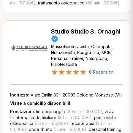
min · 57,00€)
,
trattamento osteopatico
(60 min · 97,00€)
Studio Studio S. Ornaghi
Massofisioterapista, Osteopata,
Nutrizionista, Ecografista, MCB,
Personal Trainer, Naturopata,
Fisioterapista
6 Recensioni
Indirizzo:
Viale Emilia 83 - 20093 Cologno Monzese (MI)
Visite a domicilio disponibili!
Prestazioni:
linfodrenaggio
(60 min · 100,00€)
,
visita
fisioterapica domiciliare
(30 min · 80,00€)
,
prima visita
osteopatica
(45 min · 95,00€)
,
tecarterapia
(30 min ·
50,00€)
,
onde d'urto
(15 min · 60,00€)
,
personal training