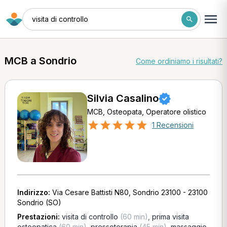
visita di controllo
MCB a Sondrio
Come ordiniamo i risultati?
Silvia Casalino
MCB, Osteopata, Operatore olistico
1 Recensioni
Indirizzo:
Via Cesare Battisti N80, Sondrio 23100 - 23100
Sondrio (SO)
Prestazioni:
visita di controllo
(60 min)
,
prima visita
osteopatica
(60 min)
,
pressoterapia
(45 min)
,
massaggio