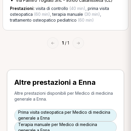
Via Palmiro Togliatti Snc - 93100 Caltanissetta (CL)
Prestazioni:
visita di controllo
(40 min)
,
prima visita
osteopatica
(60 min)
,
terapia manuale
(30 min)
,
trattamento osteopatico pediatrico
(60 min)
←
1
/ 1
→
Altre prestazioni a Enna
Altre prestazioni disponibili per Medico di medicina
generale a Enna.
Prima visita osteopatica per Medico di medicina
generale a Enna
Terapia manuale per Medico di medicina
generale a Enna