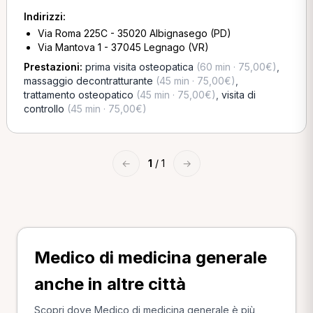
Indirizzi:
Via Roma 225C - 35020 Albignasego (PD)
Via Mantova 1 - 37045 Legnago (VR)
Prestazioni:
prima visita osteopatica
(60 min · 75,00€)
,
massaggio decontratturante
(45 min · 75,00€)
,
trattamento osteopatico
(45 min · 75,00€)
,
visita di
controllo
(45 min · 75,00€)
←
1
/ 1
→
Medico di medicina generale
anche in altre città
Scopri dove Medico di medicina generale è più