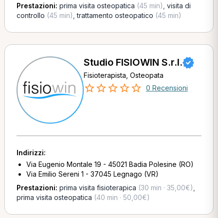
Prestazioni:
prima visita osteopatica
(45 min)
,
visita di
controllo
(45 min)
,
trattamento osteopatico
(45 min)
Studio FISIOWIN S.r.l.
Fisioterapista, Osteopata
0 Recensioni
Indirizzi:
Via Eugenio Montale 19 - 45021 Badia Polesine (RO)
Via Emilio Sereni 1 - 37045 Legnago (VR)
Prestazioni:
prima visita fisioterapica
(30 min · 35,00€)
,
prima visita osteopatica
(40 min · 50,00€)