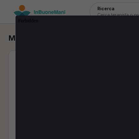
Ricerca
Medico di medicina generale a Mira
Studio Riattiva In
unipersonale
Medico di medicina generale
0 Recensioni
Indirizzi:
Via Maestri Del Lavoro 8 - 41037 Mirandola (MO