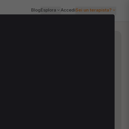
Blog
Esplora
Accedi
Sei un terapista?
ti?