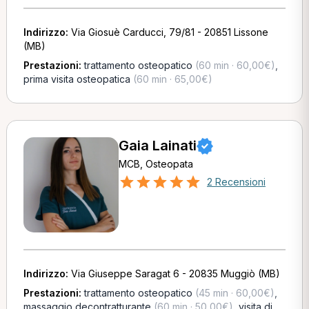
Indirizzo:
Via Giosuè Carducci, 79/81 - 20851 Lissone
(MB)
Prestazioni:
trattamento osteopatico
(60 min · 60,00€)
,
prima visita osteopatica
(60 min · 65,00€)
Gaia Lainati
MCB, Osteopata
2 Recensioni
Indirizzo:
Via Giuseppe Saragat 6 - 20835 Muggiò (MB)
Prestazioni:
trattamento osteopatico
(45 min · 60,00€)
,
massaggio decontratturante
(60 min · 50,00€)
,
visita di