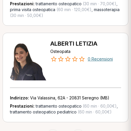
Prestazioni:
trattamento osteopatico
(30 min · 70,00€)
,
prima visita osteopatica
(60 min · 120,00€)
,
massoterapia
(30 min · 50,00€)
ALBERTI LETIZIA
Osteopata
0 Recensioni
Indirizzo:
Via Valassina, 62A - 20831 Seregno (MB)
Prestazioni:
trattamento osteopatico
(60 min · 60,00€)
,
trattamento osteopatico pediatrico
(60 min · 60,00€)