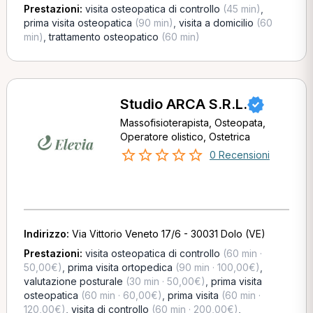
Prestazioni:
visita osteopatica di controllo
(45 min)
,
prima visita osteopatica
(90 min)
,
visita a domicilio
(60
min)
,
trattamento osteopatico
(60 min)
Studio ARCA S.R.L.
Massofisioterapista, Osteopata,
Operatore olistico, Ostetrica
0 Recensioni
Indirizzo:
Via Vittorio Veneto 17/6 - 30031 Dolo (VE)
Prestazioni:
visita osteopatica di controllo
(60 min ·
50,00€)
,
prima visita ortopedica
(90 min · 100,00€)
,
valutazione posturale
(30 min · 50,00€)
,
prima visita
osteopatica
(60 min · 60,00€)
,
prima visita
(60 min ·
120,00€)
,
visita di controllo
(60 min · 200,00€)
,