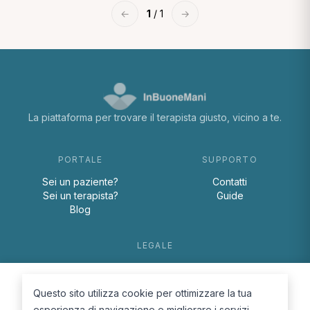
←
1
/ 1
→
La piattaforma per trovare il terapista giusto, vicino a te.
PORTALE
SUPPORTO
Sei un paziente?
Contatti
Sei un terapista?
Guide
Blog
LEGALE
Termini e condizioni
Privacy Policy
Questo sito utilizza cookie per ottimizzare la tua
Cookie Policy
esperienza di navigazione e migliorare i servizi