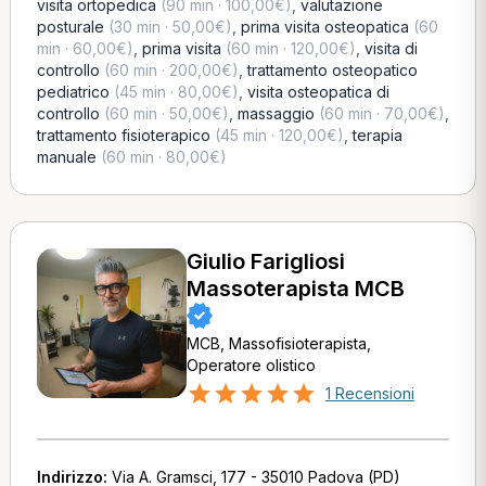
visita ortopedica
(90 min · 100,00€)
,
valutazione
posturale
(30 min · 50,00€)
,
prima visita osteopatica
(60
min · 60,00€)
,
prima visita
(60 min · 120,00€)
,
visita di
controllo
(60 min · 200,00€)
,
trattamento osteopatico
pediatrico
(45 min · 80,00€)
,
visita osteopatica di
controllo
(60 min · 50,00€)
,
massaggio
(60 min · 70,00€)
,
trattamento fisioterapico
(45 min · 120,00€)
,
terapia
manuale
(60 min · 80,00€)
Giulio Farigliosi
Massoterapista MCB
MCB, Massofisioterapista,
Operatore olistico
1 Recensioni
Indirizzo:
Via A. Gramsci, 177 - 35010 Padova (PD)