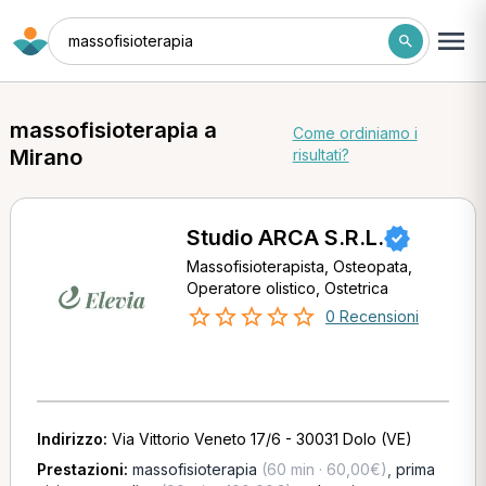
massofisioterapia
massofisioterapia a
Come ordiniamo i
Mirano
risultati?
Studio ARCA S.R.L.
Massofisioterapista, Osteopata,
Operatore olistico, Ostetrica
0 Recensioni
Indirizzo:
Via Vittorio Veneto 17/6 - 30031 Dolo (VE)
Prestazioni:
massofisioterapia
(60 min · 60,00€)
,
prima