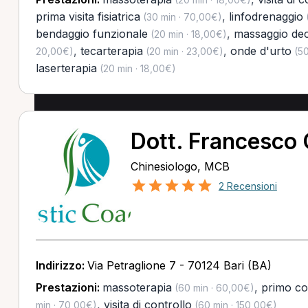
prima visita fisiatrica
,
linfodrenaggio
(30 min · 70,00€)
(
bendaggio funzionale
,
massaggio dec
(20 min · 18,00€)
,
tecarterapia
,
onde d'urto
20,00€)
(20 min · 23,00€)
(50
laserterapia
(20 min · 18,00€)
Dott. Francesco 
Chinesiologo, MCB
2 Recensioni
Indirizzo:
Via Petraglione 7 - 70124 Bari (BA)
Prestazioni:
massoterapia
,
primo co
(60 min · 60,00€)
,
visita di controllo
min · 70,00€)
(60 min · 150,00€)