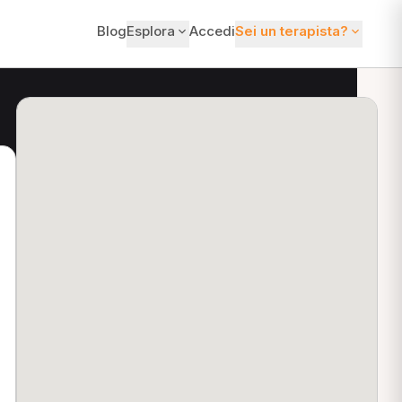
Blog
Esplora
Accedi
Sei un terapista?
ti?