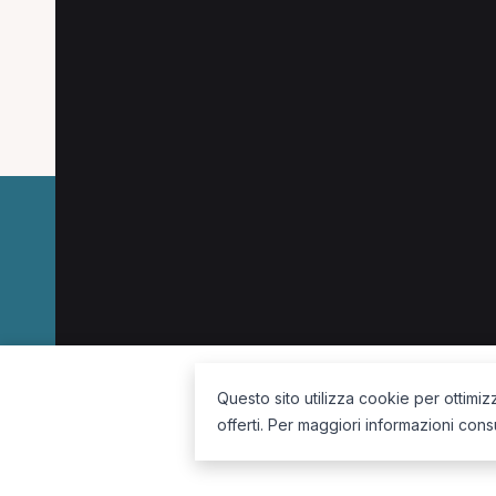
Le specializzazioni più cercate a Molfetta.
Fisioterapista a Molfetta
Osteopata a Molfetta
La piattaforma per trovare il terapista giusto, vicino a te.
Questo sito utilizza cookie per ottimiz
offerti. Per maggiori informazioni cons
Seguici