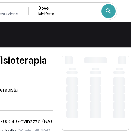
Dove
Come ordiniamo i risulta
fisioterapia
terapista
 70054 Giovinazzo (BA)
controllo
,
(20 min · 45,00€)