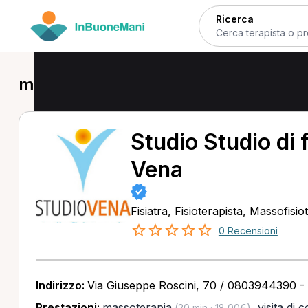
Ricerca
massoterapia a Molfetta
Studio Studio di 
Vena
Fisiatra, Fisioterapista, Massofisio
0 Recensioni
Indirizzo:
Via Giuseppe Roscini, 70 / 0803944390 -
Prestazioni:
massoterapia
,
visita di 
(20 min · 18,00€)