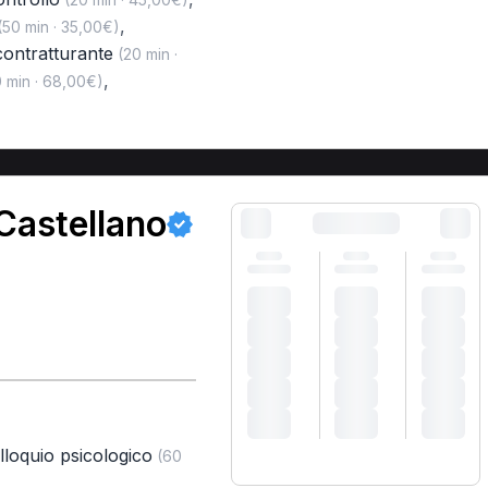
,
50 min · 35,00€)
ontratturante
(20 min ·
,
 min · 68,00€)
Castellano
lloquio psicologico
(60