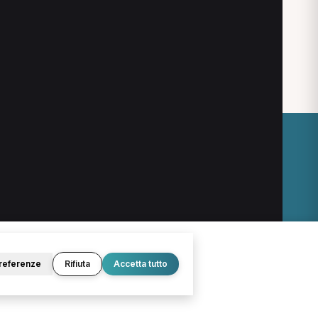
O
LEGALE
Termini e condizioni
Privacy Policy
Cookie Policy
referenze
Rifiuta
Accetta tutto
© 2026 D.Lab S.r.l. — InBuoneMani