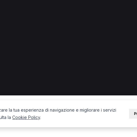
PORTALE
SUPPORT
Sei un paziente?
Contatti
Sei un terapista?
Guide
Blog
zare la tua esperienza di navigazione e migliorare i servizi
P
ulta la
Cookie Policy
.