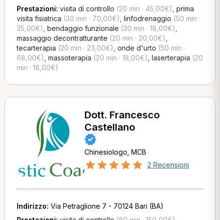
Prestazioni:
visita di controllo
(20 min · 45,00€)
,
prima
visita fisiatrica
(30 min · 70,00€)
,
linfodrenaggio
(50 min ·
35,00€)
,
bendaggio funzionale
(20 min · 18,00€)
,
massaggio decontratturante
(20 min · 20,00€)
,
tecarterapia
(20 min · 23,00€)
,
onde d'urto
(50 min ·
68,00€)
,
massoterapia
(20 min · 18,00€)
,
laserterapia
(20
min · 18,00€)
Dott. Francesco
Castellano
Chinesiologo, MCB
2 Recensioni
Indirizzo:
Via Petraglione 7 - 70124 Bari (BA)
Prestazioni:
visita di controllo
(60 min · 150,00€)
,