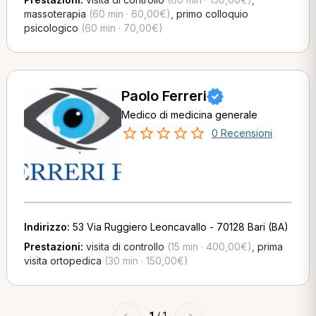
massoterapia
(60 min · 60,00€)
,
primo colloquio
psicologico
(60 min · 70,00€)
Paolo Ferreri
Medico di medicina generale
0 Recensioni
Indirizzo:
53 Via Ruggiero Leoncavallo - 70128 Bari (BA)
Prestazioni:
visita di controllo
(15 min · 400,00€)
,
prima
visita ortopedica
(30 min · 150,00€)
←
1
/ 1
→