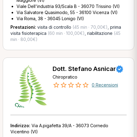
Maggiore (VI)
Viale Dell'industria 93/Scala B - 36070 Trissino (VI)
Via Salvatore Quasimodo, 55 - 36100 Vicenza (VI)
Via Roma, 38 - 36045 Lonigo (VI)
Prestazioni:
visita di controllo
(45 min · 70,00€)
,
prima
visita fisioterapica
(60 min · 100,00€)
,
riabilitazione
(45
min · 80,00€)
Dott. Stefano Asnicar
Chiropratico
0 Recensioni
Indirizzo:
Via A.pigafetta 39/A - 36073 Cornedo
Vicentino (VI)