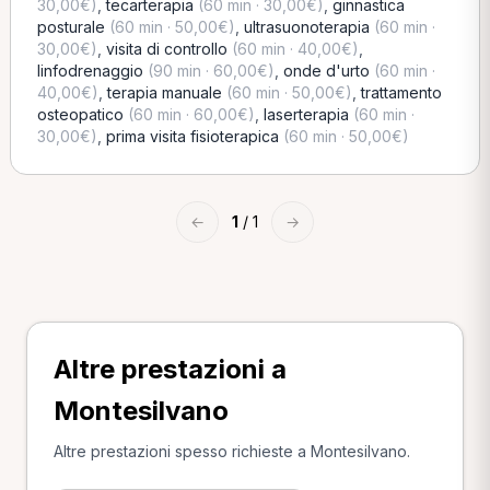
30,00€)
,
tecarterapia
(60 min · 30,00€)
,
ginnastica
posturale
(60 min · 50,00€)
,
ultrasuonoterapia
(60 min ·
30,00€)
,
visita di controllo
(60 min · 40,00€)
,
linfodrenaggio
(90 min · 60,00€)
,
onde d'urto
(60 min ·
40,00€)
,
terapia manuale
(60 min · 50,00€)
,
trattamento
osteopatico
(60 min · 60,00€)
,
laserterapia
(60 min ·
30,00€)
,
prima visita fisioterapica
(60 min · 50,00€)
←
1
/ 1
→
Altre prestazioni a
Montesilvano
Altre prestazioni spesso richieste a Montesilvano.