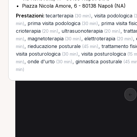
Piazza Nicola Amore, 6 - 80138 Napoli (NA)
Prestazioni:
tecarterapia
,
visita podologica
(30 min)
(3
,
prima visita podologica
,
prima visita fis
min)
(30 min)
crioterapia
,
ultrasuonoterapia
,
tratt
(20 min)
(20 min)
,
magnetoterapia
,
elettroterapia
,
min)
(30 min)
(20 min)
,
rieducazione posturale
,
trattamento fis
min)
(45 min)
visita posturologica
,
visita posturologica
(30 min)
(15 m
,
onde d'urto
,
ginnastica posturale
min)
(30 min)
(45 mi
min)
←