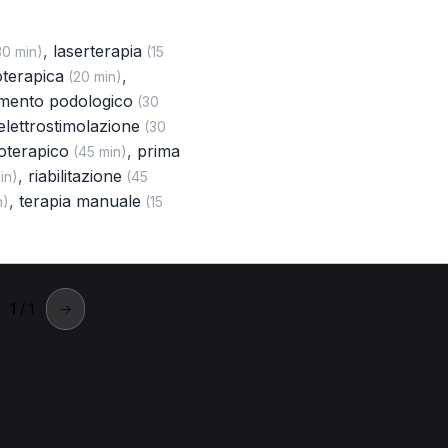
,
laserterapia
0 min)
(15
ioterapica
,
(20 min)
amento podologico
(30
elettrostimolazione
(30
ioterapico
,
prima
(45 min)
,
riabilitazione
in)
(45
,
terapia manuale
n)
(15
1
/ 1
→