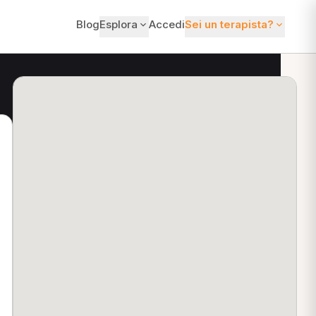
Blog
Esplora
Accedi
Sei un terapista?
ti?