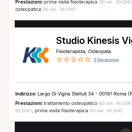
Prestazioni:
prima visita fisioterapica
(30 min · 29,00€)
osteopatica
(45 min · 39,00€)
Studio Kinesis V
Fisioterapista, Osteopata
0 Recensioni
Indirizzo:
Largo Di Vigna Stelluti 34 - 00191 Roma 
Prestazioni:
trattamento osteopatico
(60 min · 80,00€
,
prima visita fisioterapica
80,00€)
(60 min · 80,00€)