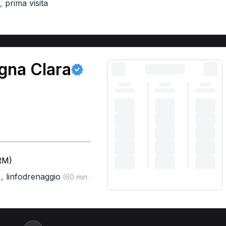
,
prima visita
igna Clara
(RM)
,
linfodrenaggio
)
(60 min ·