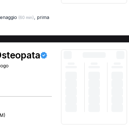
renaggio
,
prima
(60 min)
 Osteopata
logo
RM)