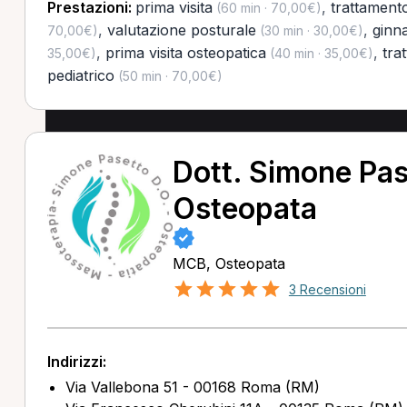
Prestazioni:
prima visita
,
trattament
(60 min · 70,00€)
,
valutazione posturale
,
ginna
70,00€)
(30 min · 30,00€)
,
prima visita osteopatica
,
tra
35,00€)
(40 min · 35,00€)
pediatrico
(50 min · 70,00€)
Dott. Simone Pas
Osteopata
MCB, Osteopata
3 Recensioni
Indirizzi:
Via Vallebona 51 - 00168 Roma (RM)