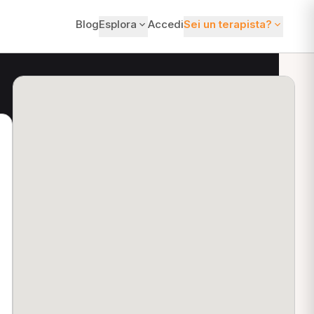
Blog
Esplora
Accedi
Sei un terapista?
ti?