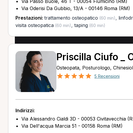
Via Passo Buole, 46 T - 00054 Fiumicino (RM)
Via Oderisi Da Gubbio, 13/A - 00146 Roma (RM)
Prestazioni:
trattamento osteopatico
,
linfod
(60 min)
visita osteopatica
,
taping
(60 min)
(60 min)
Priscilla Ciufo _
Osteopata, Posturologo, Chinesio
5 Recensioni
Indirizzi:
Via Alessandro Cialdi 3D - 00053 Civitavecchia (
Via Dell'acqua Marcia 51 - 00158 Roma (RM)