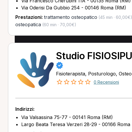
Via Francesco Cherubini 11A - 00135 Roma (RM)
Via Oderisi Da Gubbio 254 - 00146 Roma (RM)
Prestazioni:
trattamento osteopatico
(45 min · 60,00€
osteopatica
(60 min · 70,00€)
Studio FISIOSIP
Fisioterapista, Posturologo, Oste
0 Recensioni
Indirizzi:
Via Valsassina 75-77 - 00141 Roma (RM)
Largo Beata Teresa Verzeri 28-29 - 00166 Roma