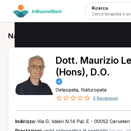
Ricerca
Naturopata a Cerveteri
Dott. Maurizio L
(Hons), D.O.
Osteopata, Naturopata
0 Recensioni
Indirizzo:
Via G. Valeri N.14 Pal. E - 00052 Cerveter
Prestazioni:
visita osteopatica di controllo
(30 min · 6