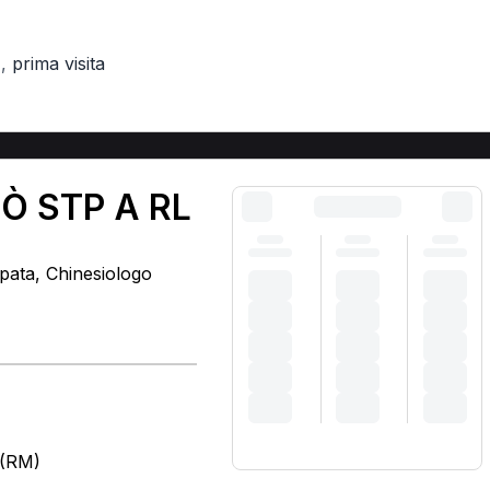
,
prima visita
)
UÒ STP A RL
opata, Chinesiologo
 (RM)