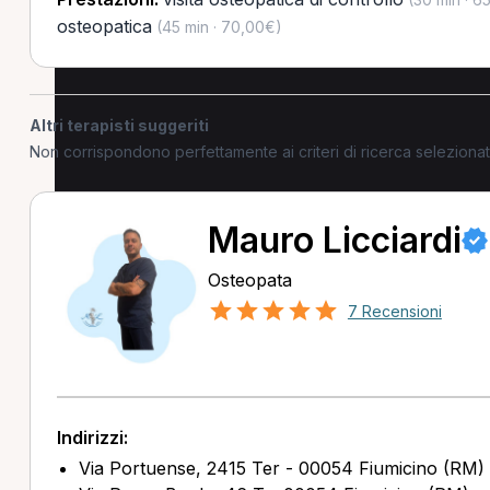
osteopatica
(45 min · 70,00€)
Altri terapisti suggeriti
Non corrispondono perfettamente ai criteri di ricerca selezion
Mauro Licciardi
Osteopata
7 Recensioni
Indirizzi:
Via Portuense, 2415 Ter - 00054 Fiumicino (RM)