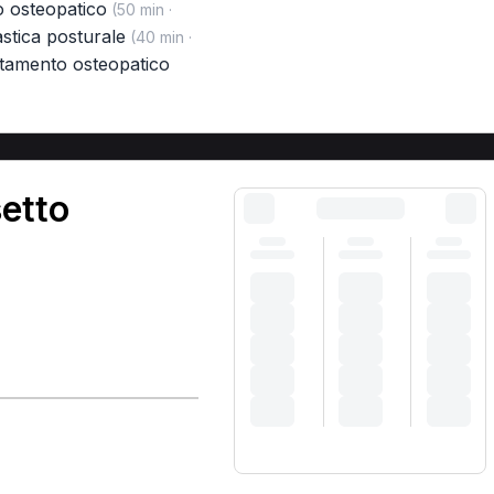
o osteopatico
(50 min ·
stica posturale
(40 min ·
ttamento osteopatico
etto