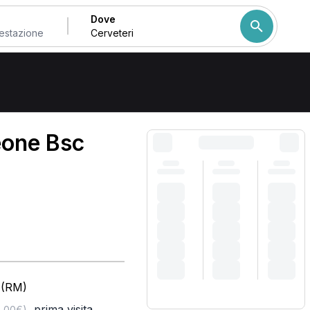
Dove
Come ordiniamo i risulta
eone Bsc
i (RM)
,
prima visita
5,00€)