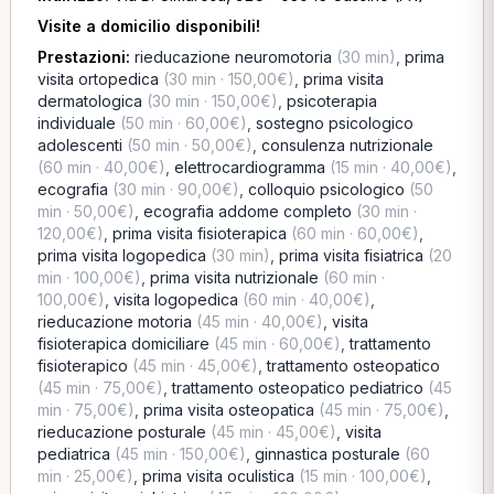
Visite a domicilio disponibili!
Prestazioni:
rieducazione neuromotoria
(30 min)
,
prima
visita ortopedica
(30 min · 150,00€)
,
prima visita
dermatologica
(30 min · 150,00€)
,
psicoterapia
individuale
(50 min · 60,00€)
,
sostegno psicologico
adolescenti
(50 min · 50,00€)
,
consulenza nutrizionale
(60 min · 40,00€)
,
elettrocardiogramma
(15 min · 40,00€)
,
ecografia
(30 min · 90,00€)
,
colloquio psicologico
(50
min · 50,00€)
,
ecografia addome completo
(30 min ·
120,00€)
,
prima visita fisioterapica
(60 min · 60,00€)
,
prima visita logopedica
(30 min)
,
prima visita fisiatrica
(20
min · 100,00€)
,
prima visita nutrizionale
(60 min ·
100,00€)
,
visita logopedica
(60 min · 40,00€)
,
rieducazione motoria
(45 min · 40,00€)
,
visita
fisioterapica domiciliare
(45 min · 60,00€)
,
trattamento
fisioterapico
(45 min · 45,00€)
,
trattamento osteopatico
(45 min · 75,00€)
,
trattamento osteopatico pediatrico
(45
min · 75,00€)
,
prima visita osteopatica
(45 min · 75,00€)
,
rieducazione posturale
(45 min · 45,00€)
,
visita
pediatrica
(45 min · 150,00€)
,
ginnastica posturale
(60
min · 25,00€)
,
prima visita oculistica
(15 min · 100,00€)
,