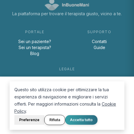
La piattaforma per trovare il terapista giusto, vicino a te.
PORTALE
SUPPORTO
Sei un paziente?
Contatti
Sei un terapista?
Guide
Blog
LEGALE
Termini e condizioni
Privacy Policy
Questo sito utilizza cookie per ottimizzare la tua
Cookie Policy
esperienza di navigazione e migliorare i servizi
offerti. Per maggiori informazioni consulta la
Cookie
Policy
.
Preferenze
Rifiuta
Accetta tutto
© 2026 D.Lab S.r.l. — InBuoneMani